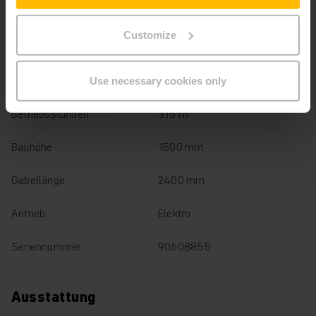
Baujahr
2020
Customize
Hubhöhe
210 mm
Tragfähigkeit
2500 kg
Use necessary cookies only
Betriebsstunden
3151 h
Bauhöhe
1500 mm
Gabellänge
2400 mm
Antrieb
Elektro
Seriennummer
90608855
Ausstattung