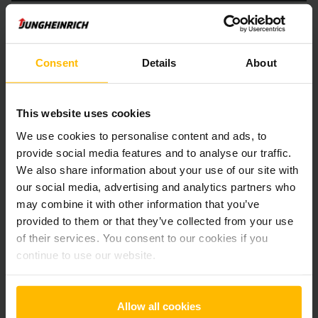
Der Zwischenverkauf ist vorbehalten.
Consent
Details
About
Produktinformationen
This website uses cookies
Der folgende Abschnitt bietet eine umfassende
We use cookies to personalise content and ads, to
Zusammenfassung der technischen Spezifikationen und
provide social media features and to analyse our traffic.
Ausstattungen des Fahrzeugs.
We also share information about your use of our site with
our social media, advertising and analytics partners who
Technische Daten
may combine it with other information that you’ve
provided to them or that they’ve collected from your use
Batterie
Blei-Säure, 24 V / 465 Ah
of their services. You consent to our cookies if you
continue to use our website.
Ladegerät
Ja, V / A
Batterie Aufarbeitungsjahr
2026
Allow all cookies