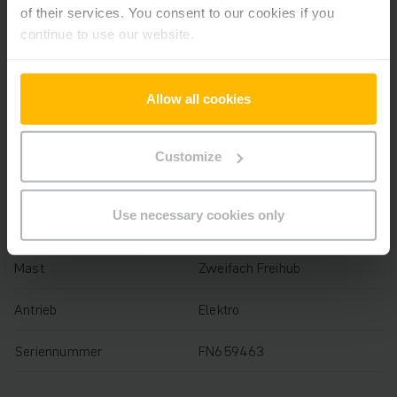
of their services. You consent to our cookies if you
Baujahr
2021
continue to use our website.
Hubhöhe
3500 mm
Allow all cookies
Tragfähigkeit
1300 kg
Betriebsstunden
658 h
Customize
Bauhöhe
2265 mm
Use necessary cookies only
Gabellänge
1150 mm
Mast
Zweifach Freihub
Antrieb
Elektro
Seriennummer
FN659463