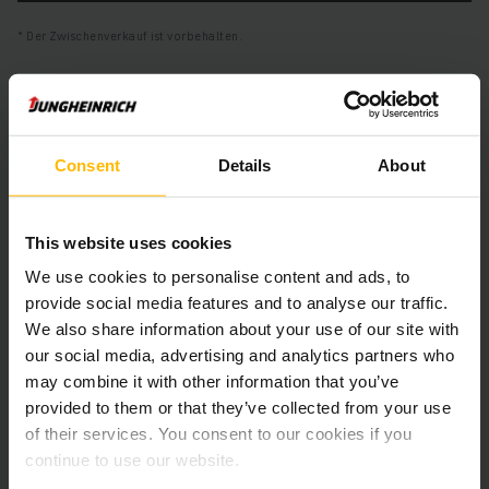
Der Zwischenverkauf ist vorbehalten.
Produktinformationen
Consent
Details
About
Der folgende Abschnitt bietet eine umfassende
Zusammenfassung der technischen Spezifikationen und
Ausstattungen des Fahrzeugs.
This website uses cookies
We use cookies to personalise content and ads, to
Technische Daten
provide social media features and to analyse our traffic.
We also share information about your use of our site with
Batterie
Blei-Säure, 48 V / 500 Ah
our social media, advertising and analytics partners who
may combine it with other information that you’ve
Ladegerät
Ja, 48 V / 90 A
provided to them or that they’ve collected from your use
of their services. You consent to our cookies if you
Batterie Aufarbeitungsjahr
2025
continue to use our website.