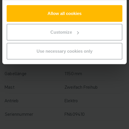
Baujahr
2019
Allow all cookies
Hubhöhe
3300 mm
Customize
Tragfähigkeit
1500 kg
Betriebsstunden
5106 h
Use necessary cookies only
Bauhöhe
2165 mm
Gabellänge
1150 mm
Mast
Zweifach Freihub
Antrieb
Elektro
Seriennummer
FN609410