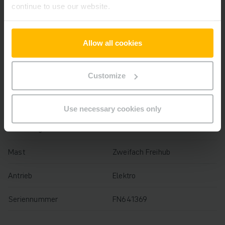
continue to use our website.
Baujahr
2021
Hubhöhe
3300 mm
Allow all cookies
Tragfähigkeit
1600 kg
Customize
Betriebsstunden
8009 h
Bauhöhe
2165 mm
Use necessary cookies only
Gabellänge
1150 mm
Mast
Zweifach Freihub
Antrieb
Elektro
Seriennummer
FN641369