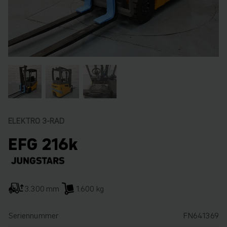
ELEKTRO 3-RAD
EFG 216k
3.300 mm
1.600 kg
Seriennummer
FN641369