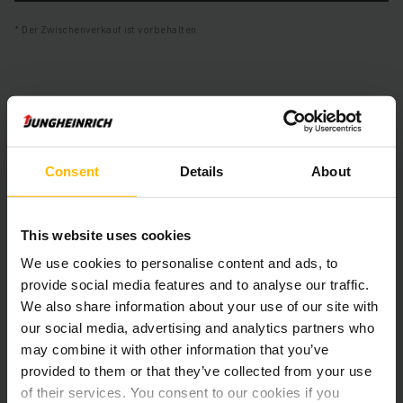
Der Zwischenverkauf ist vorbehalten.
Produktinformationen
Der folgende Abschnitt bietet eine umfassende
Consent
Details
About
Zusammenfassung der technischen Spezifikationen und
Ausstattungen des Fahrzeugs.
This website uses cookies
Technische Daten
We use cookies to personalise content and ads, to
provide social media features and to analyse our traffic.
Batterie
Blei-Säure, 48 V / 625 Ah
We also share information about your use of our site with
our social media, advertising and analytics partners who
Ladegerät
Ja, 48 V / A
may combine it with other information that you’ve
provided to them or that they’ve collected from your use
Batterie Aufarbeitungsjahr
2025
of their services. You consent to our cookies if you