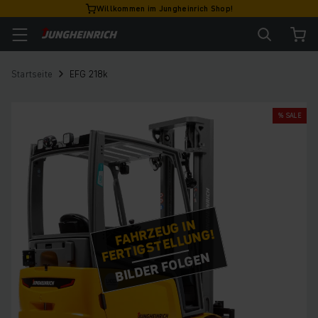
Willkommen im Jungheinrich Shop!
Startseite
EFG 218k
% SALE
FAHRZEUG IN
FERTIGSTELLUNG!
BILDER FOLGEN