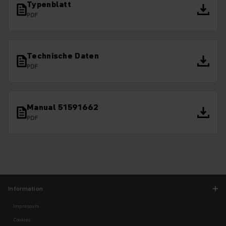
Typenblatt
PDF
Technische Daten
PDF
Manual 51591662
PDF
Information
Impressum
Cookies