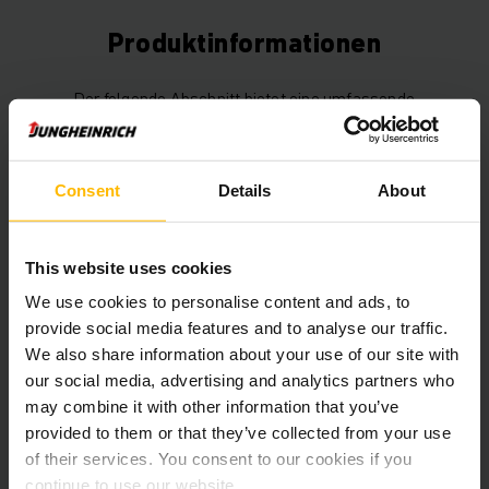
Produktinformationen
Der folgende Abschnitt bietet eine umfassende
Zusammenfassung der technischen Spezifikationen und
Ausstattungen des Fahrzeugs.
Consent
Details
About
Technische Daten
Batterie
Blei-Säure, 48 V / 625 Ah
This website uses cookies
We use cookies to personalise content and ads, to
Ladegerät
Ja, 48 V / 80 A
provide social media features and to analyse our traffic.
We also share information about your use of our site with
Batterie Aufarbeitungsjahr
2026
our social media, advertising and analytics partners who
may combine it with other information that you’ve
Baujahr
2021
provided to them or that they’ve collected from your use
of their services. You consent to our cookies if you
Hubhöhe
6000 mm
continue to use our website.