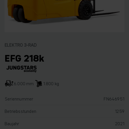
ELEKTRO 3-RAD
EFG 218k
6.000 mm
1.800 kg
Seriennummer
FN646951
Betriebsstunden
1259
Baujahr
2021