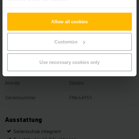
Tragfähigkeit
1800 kg
Allow all cookies
Betriebsstunden
1259 h
Bauhöhe
2592 mm
Customize
Gabellänge
1200 mm
Use necessary cookies only
Mast
Dreifach Freihub
Antrieb
Elektro
Seriennummer
FN646951
Ausstattung
Seitenschub integriert