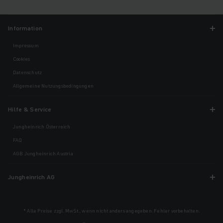
Information
Impressum
Cookies
Datenschutz
Allgemeine Nutzungsbedingungen
Hilfe & Service
Jungheinrich Österreich
FAQ
AGB Jungheinrich Austria
Jungheinrich AG
* Alle Preise zzgl. MwSt., wenn nicht anders angegeben. Fehler vorbehalten.