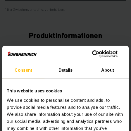
Der Zwischenverkauf ist vorbehalten.
Produktinformationen
Der folgende Abschnitt bietet eine umfassende
Zusammenfassung der technischen Spezifikationen und
Ausstattungen des Fahrzeugs.
Consent
Details
About
Technische Daten
This website uses cookies
Batterie
Blei-Säure, 48 V / 625 Ah
We use cookies to personalise content and ads, to
provide social media features and to analyse our traffic.
Ladegerät
Ja, 48 V / 100 A
We also share information about your use of our site with
our social media, advertising and analytics partners who
Batterie Baujahr
2019
may combine it with other information that you’ve