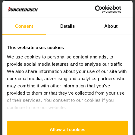
Der Zwischenverkauf ist vorbehalten.
Consent
Details
About
Produktinformationen
This website uses cookies
Der folgende Abschnitt bietet eine umfassende
We use cookies to personalise content and ads, to
Zusammenfassung der technischen Spezifikationen und
provide social media features and to analyse our traffic.
Ausstattungen des Fahrzeugs.
We also share information about your use of our site with
our social media, advertising and analytics partners who
Technische Daten
may combine it with other information that you’ve
provided to them or that they’ve collected from your use
Batterie
Blei-Säure, 24 V / 250 Ah
of their services. You consent to our cookies if you
continue to use our website.
Ladegerät
Ja, V / A
Batterie Aufarbeitungsjahr
2026
Allow all cookies