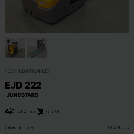
HOCHHUB MITGÄNGER
EJD 222
2.050 mm
2.200 kg
Seriennummer
98308130