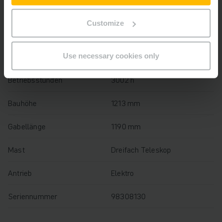
Baujahr
2021
Customize
Hubhöhe
2050 mm
Tragfähigkeit
2200 kg
Use necessary cookies only
Betriebsstunden
3002 h
Bauhöhe
1213 mm
Gabellänge
1190 mm
Mast
Dreifach Teleskop
Antrieb
Elektro
Seriennummer
98308130