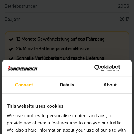
Betriebsstunden
2058
Baujahr
2017
12 Monate Gewährleistung auf das Fahrzeug
24 Monate Batteriegarantie inklusive
Schnelle Verfügbarkeit und rasche Lieferung
€ 4.889
Consent
Details
About
Ungefähre Lieferzeit: 4 Wochen
IN DEN WARENKORB
This website uses cookies
We use cookies to personalise content and ads, to
provide social media features and to analyse our traffic.
HABEN SIE FRAGEN ZU DIESEM PRODUKT?
We also share information about your use of our site with