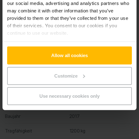
our social media, advertising and analytics partners who
Der Zwischenverkauf ist vorbehalten.
may combine it with other information that you’ve
provided to them or that they’ve collected from your use
of their services. You consent to our cookies if you
continue to use our website.
Produktinformationen
Der folgende Abschnitt bietet eine umfassende
Allow all cookies
Zusammenfassung der technischen Spezifikationen und
Ausstattungen des Fahrzeugs.
Customize
Technische Daten
Use necessary cookies only
Batterie
Lithium-Ionen, 25 V / 40 Ah
Baujahr
2017
Tragfähigkeit
1200 kg