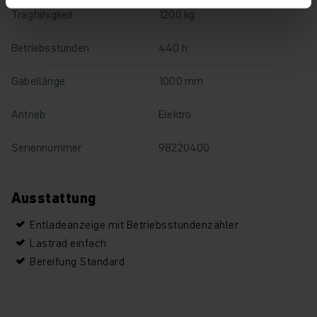
Tragfähigkeit
1200 kg
Betriebsstunden
440 h
Gabellänge
1000 mm
Antrieb
Elektro
Seriennummer
98220400
Ausstattung
Entladeanzeige mit Betriebsstundenzähler
Lastrad einfach
Bereifung Standard