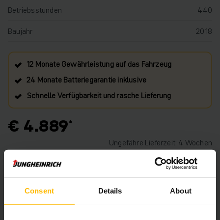
Betriebsstunden
440
Baujahr
2018
12 Monate Gewährleistung auf das Fahrzeug
24 Monate Batteriegarantie inklusive
Schnelle Verfügbarkeit und rasche Lieferung
€ 4.889
Ungefähre Lieferzeit: 4 Wochen
IN DEN WARENKORB
Consent
Details
About
HABEN SIE FRAGEN ZU DIESEM PRODUKT?