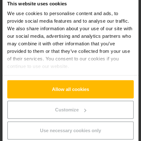
This website uses cookies
Der Zwischenverkauf ist vorbehalten.
We use cookies to personalise content and ads, to
provide social media features and to analyse our traffic.
We also share information about your use of our site with
Produktinformationen
our social media, advertising and analytics partners who
may combine it with other information that you’ve
provided to them or that they’ve collected from your use
Der folgende Abschnitt bietet eine umfassende
of their services. You consent to our cookies if you
Zusammenfassung der technischen Spezifikationen und
continue to use our website.
Ausstattungen des Fahrzeugs.
Technische Daten
Allow all cookies
Batterie
Lithium-Ionen, 24 V / 40 Ah
Customize
Batterie Baujahr
2024
Use necessary cookies only
Baujahr
2018