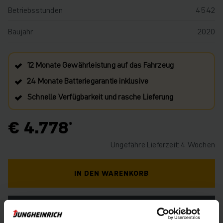
Betriebsstunden
4542
Baujahr
2020
12 Monate Gewährleistung auf das Fahrzeug
24 Monate Batteriegarantie inklusive
Schnelle Verfügbarkeit und rasche Lieferung
€ 4.778
Ungefähre Lieferzeit: 4 Wochen
IN DEN WARENKORB
HABEN SIE FRAGEN ZU DIESEM PRODUKT?