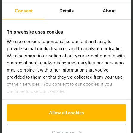
Der Zwischenverkauf ist vorbehalten.
Consent
Details
About
This website uses cookies
Produktinformationen
We use cookies to personalise content and ads, to
provide social media features and to analyse our traffic.
Der folgende Abschnitt bietet eine umfassende
We also share information about your use of our site with
Zusammenfassung der technischen Spezifikationen und
our social media, advertising and analytics partners who
Ausstattungen des Fahrzeugs.
may combine it with other information that you’ve
provided to them or that they’ve collected from your use
Technische Daten
of their services. You consent to our cookies if you
continue to use our website.
Batterie
Lithium-Ionen, 24 V / 40 Ah
Ladegerät
Ja, 24 V / A
Allow all cookies
Batterie Baujahr
2023
Customize