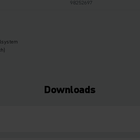
98252697
llsystem
ch)
Downloads