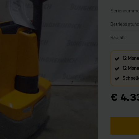
Seriennumme
Betriebsstun
Baujahr
12 Mona
12 Monat
Schnell
€ 4.3