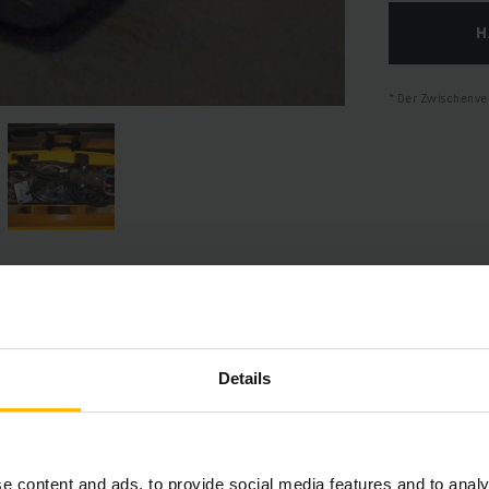
H
Der Zwischenver
Produktinformationen
Details
hnitt bietet eine umfassende Zusammenfassung der technischen S
Ausstattungen des Fahrzeugs.
e content and ads, to provide social media features and to analy