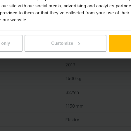
 our site with our social media, advertising and analytics partn
 provided to them or that they’ve collected from your use of their
e our website.
Blei-Säure, 24 V / 150 Ah
Ja, 24 V / 30 A
 only
Customize
2024
2019
1400 kg
3279 h
1150 mm
Elektro