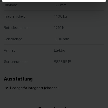
Hubhöhe
122 mm
Tragfähigkeit
1400 kg
Betriebsstunden
1910 h
Gabellänge
1000 mm
Antrieb
Elektro
Seriennummer
98285519
Ausstattung
Ladegerät integriert (einfach)