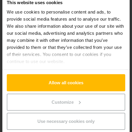
This website uses cookies
Der Zwischenverkauf ist vorbehalten.
We use cookies to personalise content and ads, to
provide social media features and to analyse our traffic.
We also share information about your use of our site with
our social media, advertising and analytics partners who
Produktinformationen
may combine it with other information that you’ve
provided to them or that they’ve collected from your use
Der folgende Abschnitt bietet eine umfassende
of their services. You consent to our cookies if you
Zusammenfassung der technischen Spezifikationen und
continue to use our website.
Ausstattungen des Fahrzeugs.
Technische Daten
Allow all cookies
Batterie
Lithium-Ionen, 24 V / 40 Ah
Customize
Ladegerät
Ja, 24 V / 30 A
Use necessary cookies only
Baujahr
2020