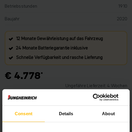
Betriebsstunden
1910
Baujahr
2020
12 Monate Gewährleistung auf das Fahrzeug
24 Monate Batteriegarantie inklusive
Schnelle Verfügbarkeit und rasche Lieferung
€ 4.778
Ungefähre Lieferzeit: 4 Wochen
IN DEN WARENKORB
Consent
Details
About
HABEN SIE FRAGEN ZU DIESEM PRODUKT?