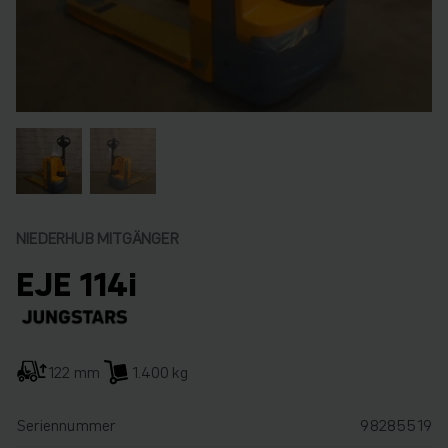
NIEDERHUB MITGÄNGER
EJE 114i
122 mm
1.400 kg
Seriennummer
98285519