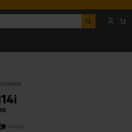
MITGÄNGER
114i
1.400 kg