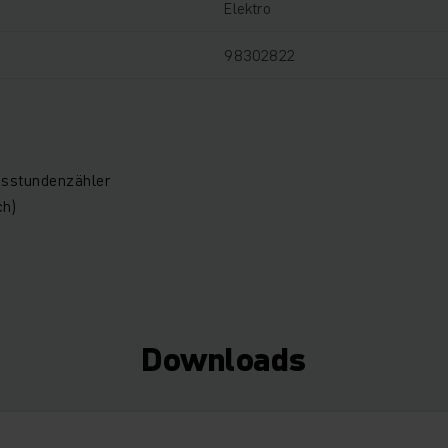
Elektro
98302822
bsstundenzähler
ch)
Downloads