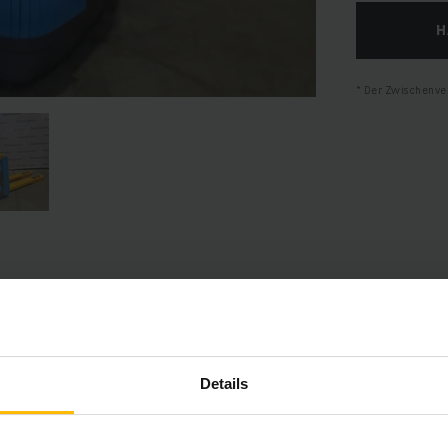
H
Der Zwischenver
Produktinformationen
hnitt bietet eine umfassende Zusammenfassung der technischen S
Details
Ausstattungen des Fahrzeugs.