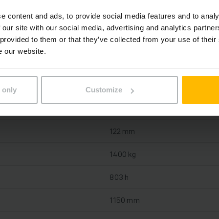
e content and ads, to provide social media features and to analy
 our site with our social media, advertising and analytics partn
Lithium-Ionen, 24 V / 40 Ah
 provided to them or that they’ve collected from your use of their
e our website.
Ja, 24 V / 25 A
2020
 only
Customize
2021
122 mm
1400 kg
803 h
1150 mm