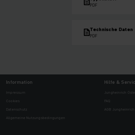
PDF
Technische Daten
PDF
Information
Hilfe & Servi
Impressum
Jungheinrich Öste
Cookies
FAQ
Datenschutz
AGB Jungheinrich 
Allgemeine Nutzungsbedingungen