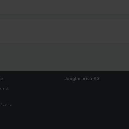
ce
Jungheinrich AG
rreich
Austria