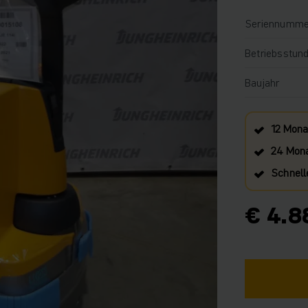
Seriennumme
Betriebsstun
Baujahr
12 Mona
24 Mona
Schnell
€ 4.8