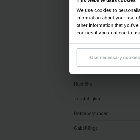
This website uses cookies
Technische Daten
We use cookies to personalis
information about your use of
Batterie
other information that you’ve
cookies if you continue to us
Ladegerät
Batterie Baujahr
Use necessary cookies
Baujahr
Hubhöhe
Tragfähigkeit
Betriebsstunden
Gabellänge