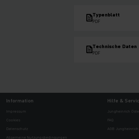
Typenblatt
PDF
Technische Daten
PDF
Information
Hilfe & Servi
Impressum
Jungheinrich Öste
Cookies
FAQ
Datenschutz
AGB Jungheinrich 
Allgemeine Nutzungsbedingungen