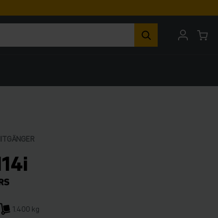
MITGÄNGER
114i
1.400 kg