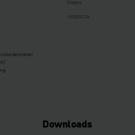
Elektro
98385234
bsstundenzähler
ch)
ung
Downloads