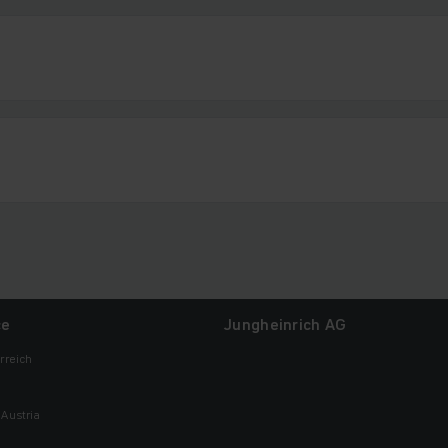
ce
Jungheinrich AG
rreich
Austria