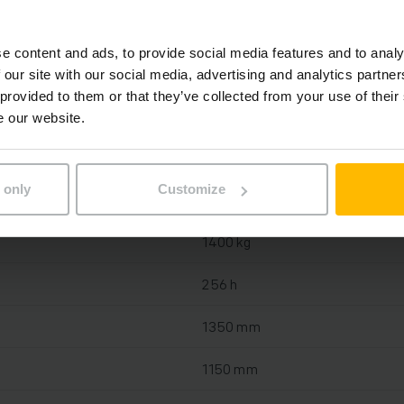
e content and ads, to provide social media features and to analy
Lithium-Ionen, 25 V / 40 Ah
 our site with our social media, advertising and analytics partn
 provided to them or that they’ve collected from your use of their
Ja, 24 V / 25 A
e our website.
2023
 only
Customize
210 mm
1400 kg
256 h
1350 mm
1150 mm