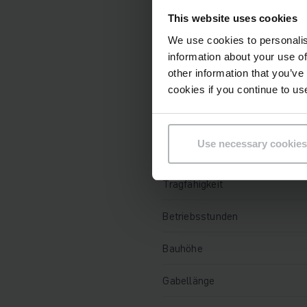
Technische Daten
This website uses cookies
We use cookies to personalis
Batterie
information about your use of
other information that you’ve
Ladegerät
cookies if you continue to us
Baujahr
Use necessary cookies
Hubhöhe
Tragfähigkeit
Betriebsstunden
Bauhöhe
Gabellänge