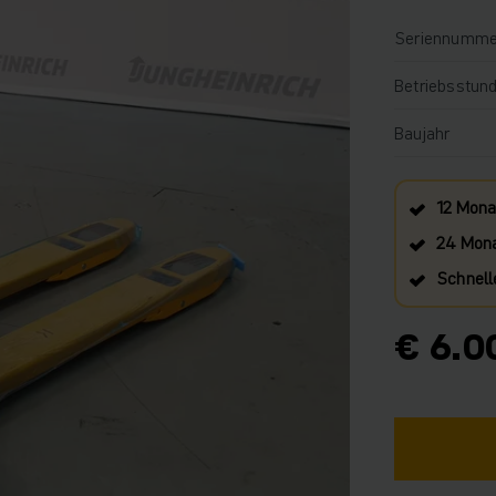
Seriennumme
Betriebsstun
Baujahr
12 Mona
24 Mona
Schnell
€ 6.0