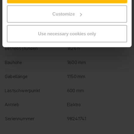
Baujahr
2019
Customize
Hubhöhe
210 mm
Tragfähigkeit
2000 kg
Use necessary cookies only
Betriebsstunden
1626 h
Bauhöhe
1600 mm
Gabellänge
1150 mm
Lastschwerpunkt
600 mm
Antrieb
Elektro
Seriennummer
98241741