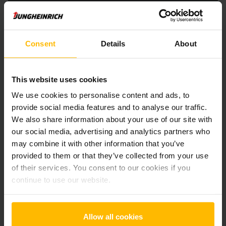
Der Zwischenverkauf ist vorbehalten.
Consent
Details
About
Produktinformationen
This website uses cookies
Der folgende Abschnitt bietet eine umfassende
We use cookies to personalise content and ads, to
Zusammenfassung der technischen Spezifikationen und
provide social media features and to analyse our traffic.
Ausstattungen des Fahrzeugs.
We also share information about your use of our site with
our social media, advertising and analytics partners who
Technische Daten
may combine it with other information that you’ve
provided to them or that they’ve collected from your use
Batterie
Blei-Säure, 24 V / 375 Ah
of their services. You consent to our cookies if you
continue to use our website.
Ladegerät
Ja, 24 V / A
Batterie Aufarbeitungsjahr
2026
Allow all cookies