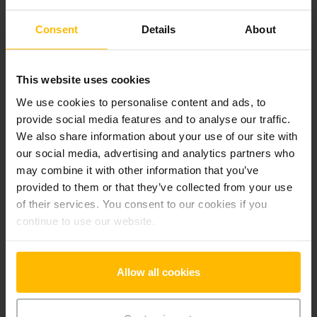
Consent
Details
About
Produktinformationen
Der folgende Abschnitt bietet eine umfassende
This website uses cookies
Zusammenfassung der technischen Spezifikationen und
We use cookies to personalise content and ads, to
Ausstattungen des Fahrzeugs.
provide social media features and to analyse our traffic.
We also share information about your use of our site with
Technische Daten
our social media, advertising and analytics partners who
may combine it with other information that you’ve
Batterie
Blei-Säure, 24 V / 375 Ah
provided to them or that they’ve collected from your use
of their services. You consent to our cookies if you
Ladegerät
Ja, 24 V / 85 A
continue to use our website.
Batterie Baujahr
2026
Allow all cookies
Baujahr
2021
Hubhöhe
122 mm