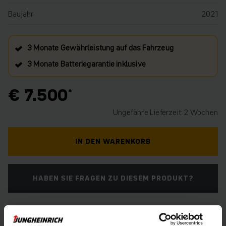
Baujahr
2021
3 Monate Gewährleistung auf das Fahrzeug
3 Monate Batteriegarantie inklusive
€ 7.500
Ungefähre Lieferzeit: 2 Wochen
IN DEN WARENKORB
HABEN SIE FRAGEN ZU DIESEM PRODUKT?
Der Zwischenverkauf ist vorbehalten.