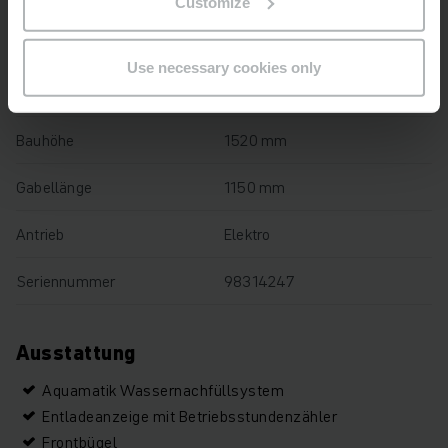
Customize
Tragfähigkeit
2500 kg
Use necessary cookies only
Betriebsstunden
2562 h
Bauhöhe
1520 mm
Gabellänge
1150 mm
Antrieb
Elektro
Seriennummer
98314247
Ausstattung
Aquamatik Wassernachfüllsystem
Entladeanzeige mit Betriebsstundenzähler
Frontbügel