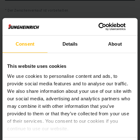
Der Zwischenverkauf ist vorbehalten.
Produktinformationen
Consent
Details
About
Der folgende Abschnitt bietet eine umfassende
Zusammenfassung der technischen Spezifikationen und
This website uses cookies
Ausstattungen des Fahrzeugs.
We use cookies to personalise content and ads, to
provide social media features and to analyse our traffic.
Technische Daten
We also share information about your use of our site with
our social media, advertising and analytics partners who
Batterie
Blei-Säure, 48 V / 775 Ah
may combine it with other information that you’ve
provided to them or that they’ve collected from your use
Batterie Aufarbeitungsjahr
2025
of their services. You consent to our cookies if you
continue to use our website.
Baujahr
2019