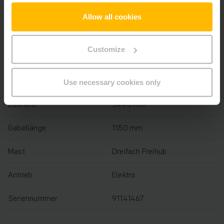
Baujahr
2019
Allow all cookies
Hubhöhe
8720 mm
Customize
Tragfähigkeit
1400 kg
Betriebsstunden
5361 h
Use necessary cookies only
Bauhöhe
3440 mm
Gabellänge
1150 mm
Mast
Dreifach Freihub
Antrieb
Elektro
Seriennummer
91141467