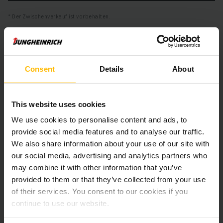
Der Zwischenverkauf ist vorbehalten.
Produktinformationen
Consent
Details
About
Der folgende Abschnitt bietet eine umfassende
Zusammenfassung der technischen Spezifikationen und
This website uses cookies
Ausstattungen des Fahrzeugs.
We use cookies to personalise content and ads, to
provide social media features and to analyse our traffic.
Technische Daten
We also share information about your use of our site with
our social media, advertising and analytics partners who
Batterie
Blei-Säure, 48 V / 620 Ah
may combine it with other information that you’ve
provided to them or that they’ve collected from your use
Ladegerät
Ja, V / A
of their services. You consent to our cookies if you
continue to use our website.
Batterie Aufarbeitungsjahr
2025