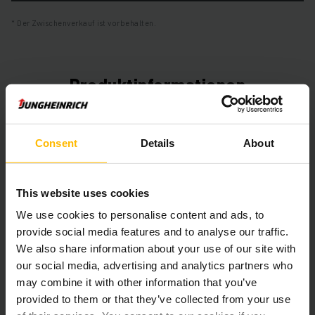
Der Zwischenverkauf ist vorbehalten.
Produktinformationen
Der folgende Abschnitt bietet eine umfassende
Zusammenfassung der technischen Spezifikationen und
Consent
Details
About
Ausstattungen des Fahrzeugs.
This website uses cookies
Technische Daten
We use cookies to personalise content and ads, to
Batterie
Blei-Säure, 48 V / 775 Ah
provide social media features and to analyse our traffic.
We also share information about your use of our site with
Ladegerät
Ja, 48 V / 120 A
our social media, advertising and analytics partners who
may combine it with other information that you’ve
Batterie Aufarbeitungsjahr
2025
provided to them or that they’ve collected from your use