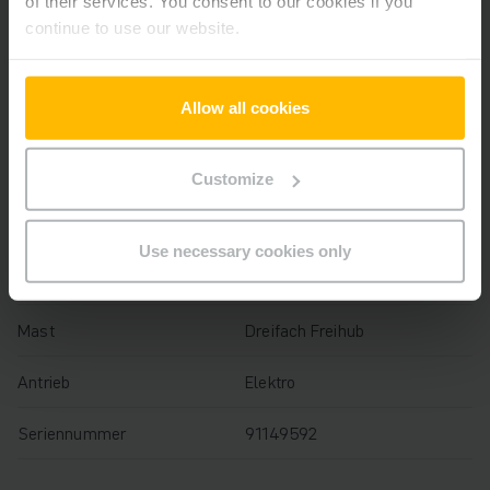
of their services. You consent to our cookies if you
Baujahr
2020
continue to use our website.
Hubhöhe
9620 mm
Allow all cookies
Tragfähigkeit
2000 kg
Betriebsstunden
566 h
Customize
Bauhöhe
3840 mm
Use necessary cookies only
Gabellänge
1150 mm
Mast
Dreifach Freihub
Antrieb
Elektro
Seriennummer
91149592