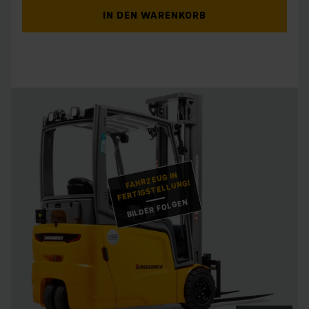
IN DEN WARENKORB
FAHRZEUG IN
FERTIGSTELLUNG!
BILDER FOLGEN