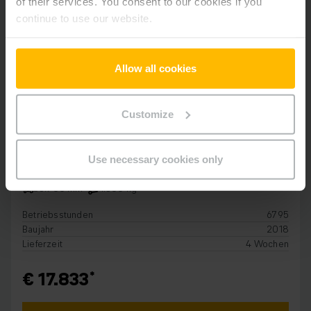
of their services. You consent to our cookies if you
continue to use our website.
Allow all cookies
Customize
ELEKTRO 3-RAD
EFG 213
Use necessary cookies only
3.700 mm
1.300 kg
Betriebsstunden
6795
Baujahr
2018
Lieferzeit
4 Wochen
€ 17.833