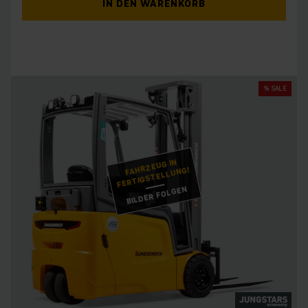
IN DEN WARENKORB
% SALE
FAHRZEUG IN
FERTIGSTELLUNG!
BILDER FOLGEN