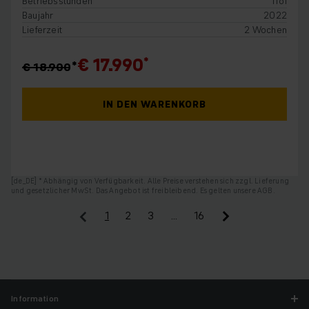
Betriebsstunden
1161
Baujahr
2022
Lieferzeit
2 Wochen
€ 17.990
€ 18.900
IN DEN WARENKORB
[de_DE] * Abhängig von Verfügbarkeit. Alle Preise verstehen sich zzgl. Lieferung
und gesetzlicher MwSt. Das Angebot ist freibleibend. Es gelten unsere AGB.
1
2
3
…
16
Information