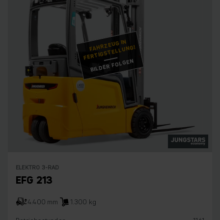
FAHRZEUG IN
FERTIGSTELLUNG!
BILDER FOLGEN
ELEKTRO 3-RAD
EFG 213
4.400 mm
1.300 kg