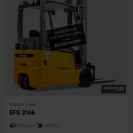
FAHRZEUG IN
FERTIGSTELLUNG!
BILDER FOLGEN
ELEKTRO 3-RAD
EFG 216k
4.000 mm
1.600 kg