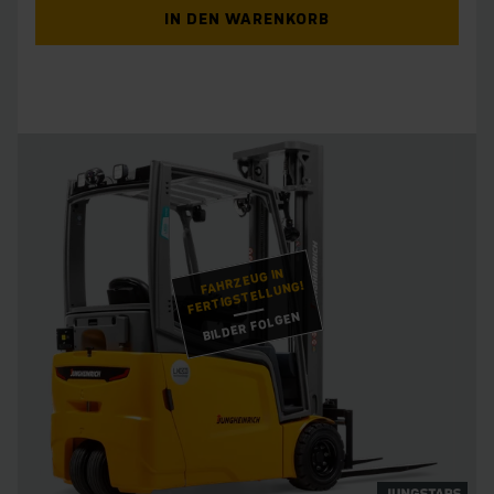
IN DEN WARENKORB
FAHRZEUG IN
FERTIGSTELLUNG!
BILDER FOLGEN