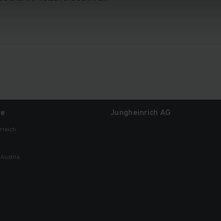
ce
Jungheinrich AG
rreich
Austria