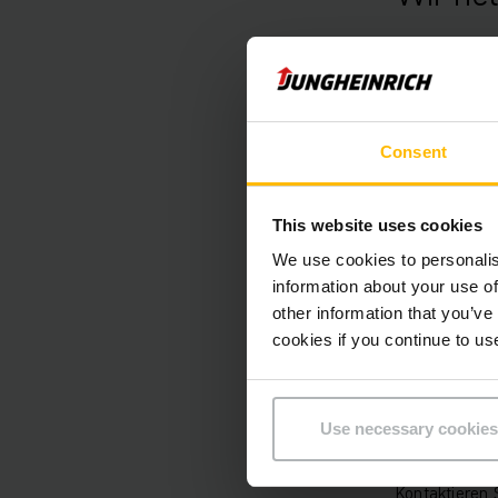
SIND SIE 
Consent
This website uses cookies
MÖCHTEST 
We use cookies to personalis
information about your use of
other information that you’ve
cookies if you continue to us
SIND SIE 
Immer noch n
Use necessary cookies
Kontaktieren 