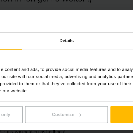
AUF DER SUCHE NACH EINEM GEBRAUCHTEN STAPLER?
Details
DU DIR DIE NEUE STAPLER ANSEHEN?
e content and ads, to provide social media features and to analy
 our site with our social media, advertising and analytics partn
 provided to them or that they’ve collected from your use of their
e our website.
AUF DER SUCHE NACH EINEM JUNGSTAR?
ichts?
 only
Customize
Sie uns, wir melden uns bei Ihnen!