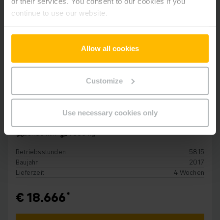
of their services. You consent to our cookies if you
continue to use our website.
Allow all cookies
Customize
ELEKTRO 3-RAD
EFG 218
Use necessary cookies only
3.100 mm
1.800 kg
Betriebsstunden
5815
Baujahr
2017
Lieferzeit
4 Wochen
€ 18.666