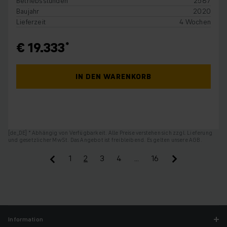
Betriebsstunden
2587
Baujahr
2020
Lieferzeit
4 Wochen
€ 19.333
IN DEN WARENKORB
[de_DE] * Abhängig von Verfügbarkeit. Alle Preise verstehen sich zzgl. Lieferung
und gesetzlicher MwSt. Das Angebot ist freibleibend. Es gelten unsere AGB.
1
2
3
4
…
16
Information