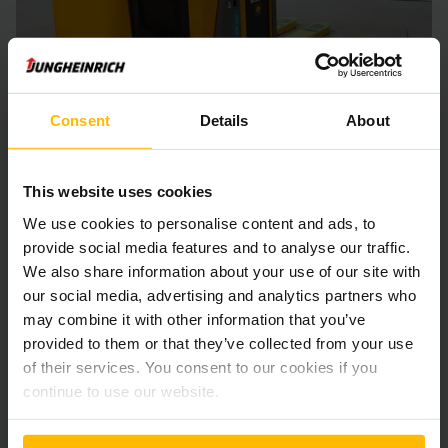
Consent
Details
About
This website uses cookies
NIEDERHUB MITFAHRER
We use cookies to personalise content and ads, to
ERE 120
provide social media features and to analyse our traffic.
We also share information about your use of our site with
210 mm
2.000 kg
our social media, advertising and analytics partners who
Betriebsstunden
1626
may combine it with other information that you’ve
Baujahr
2019
provided to them or that they’ve collected from your use
Lieferzeit
4 Wochen
of their services. You consent to our cookies if you
continue to use our website.
€ 5.611