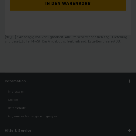
IN DEN WARENKORB
[de_DE] * Abhängig von Verfügbarkeit. Alle Preise verstehen sich zzgl. Lieferung
und gesetzlicher MwSt. Das Angebot ist freibleibend. Es gelten unsere AGB.
Information
Impressum
Cookies
Datenschutz
Allgemeine Nutzungsbedingungen
Hilfe & Service