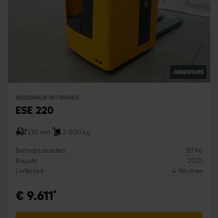
NIEDERHUB MITFAHRER
ESE 220
210 mm
2.000 kg
Betriebsstunden
5796
Baujahr
2021
Lieferzeit
4 Wochen
€ 9.611