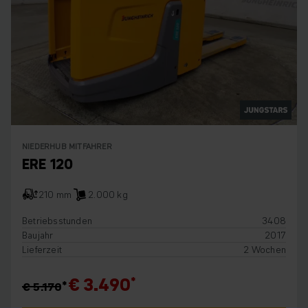
NIEDERHUB MITFAHRER
ERE 120
210 mm
2.000 kg
Betriebsstunden
3408
Baujahr
2017
Lieferzeit
2 Wochen
€ 3.490
€ 5.170