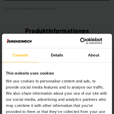
Der Zwischenverkauf ist vorbehalten.
Produktinformationen
Der folgende Abschnitt bietet eine umfassende
Zusammenfassung der technischen Spezifikationen und
Consent
Details
About
Ausstattungen des Fahrzeugs.
Technische Daten
This website uses cookies
We use cookies to personalise content and ads, to
Batterie
Blei-Säure, 48 V / 500 Ah
provide social media features and to analyse our traffic.
We also share information about your use of our site with
Ladegerät
Ja, 48 V / A
our social media, advertising and analytics partners who
may combine it with other information that you’ve
Batterie Aufarbeitungsjahr
2025
provided to them or that they’ve collected from your use