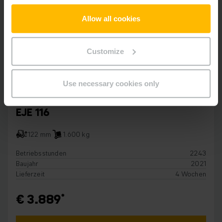
Allow all cookies
Customize
Use necessary cookies only
NIEDERHUB MITGÄNGER
EJE 116
122 mm
1.600 kg
Betriebsstunden
2243
Baujahr
2021
Lieferzeit
4 Wochen
€ 3.889