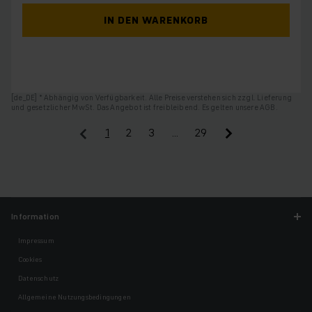
IN DEN WARENKORB
[de_DE] * Abhängig von Verfügbarkeit. Alle Preise verstehen sich zzgl. Lieferung
und gesetzlicher MwSt. Das Angebot ist freibleibend. Es gelten unsere AGB.
1
2
3
…
29
Information
Impressum
Cookies
Datenschutz
Allgemeine Nutzungsbedingungen