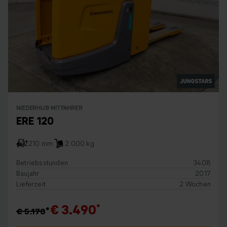
NIEDERHUB MITFAHRER
ERE 120
210 mm
2.000 kg
Betriebsstunden
3408
Baujahr
2017
Lieferzeit
2 Wochen
€ 3.490
€ 5.170