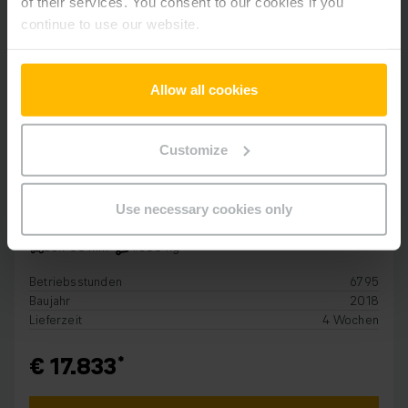
of their services. You consent to our cookies if you
continue to use our website.
Allow all cookies
Customize
ELEKTRO 3-RAD
EFG 213
Use necessary cookies only
3.700 mm
1.300 kg
Betriebsstunden
6795
Baujahr
2018
Lieferzeit
4 Wochen
€ 17.833