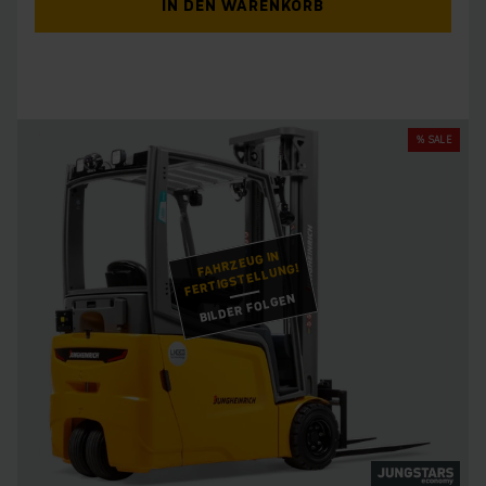
IN DEN WARENKORB
% SALE
FAHRZEUG IN
FERTIGSTELLUNG!
BILDER FOLGEN