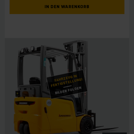
IN DEN WARENKORB
FAHRZEUG IN
FERTIGSTELLUNG!
BILDER FOLGEN