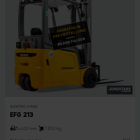
FAHRZEUG IN
FERTIGSTELLUNG!
BILDER FOLGEN
ELEKTRO 3-RAD
EFG 213
4.400 mm
1.300 kg