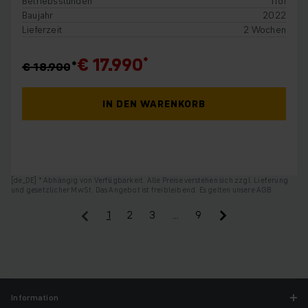
Betriebsstunden
1161
Baujahr
2022
Lieferzeit
2 Wochen
€ 17.990
€ 18.900
IN DEN WARENKORB
[de_DE] * Abhängig von Verfügbarkeit. Alle Preise verstehen sich zzgl. Lieferung
und gesetzlicher MwSt. Das Angebot ist freibleibend. Es gelten unsere AGB.
1
2
3
…
9
Information