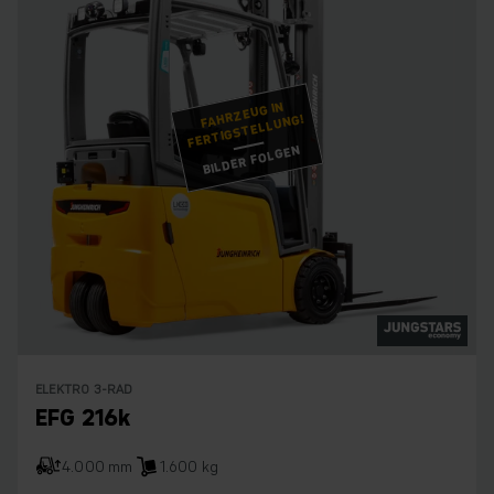
FAHRZEUG IN
FERTIGSTELLUNG!
BILDER FOLGEN
ELEKTRO 3-RAD
EFG 216k
4.000 mm
1.600 kg