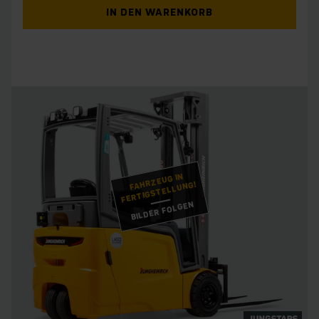
IN DEN WARENKORB
FAHRZEUG IN
FERTIGSTELLUNG!
BILDER FOLGEN