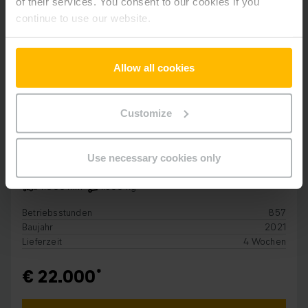
of their services. You consent to our cookies if you
continue to use our website.
Allow all cookies
Customize
ELEKTRO 4-RAD
EFG 316
Use necessary cookies only
4.000 mm
1.600 kg
Betriebsstunden
857
Baujahr
2021
Lieferzeit
4 Wochen
€ 22.000