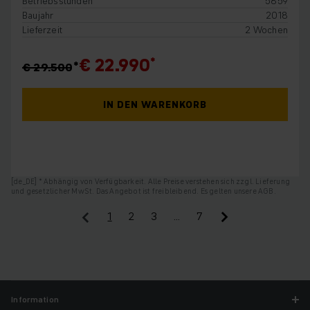
Betriebsstunden
5859
Baujahr
2018
Lieferzeit
2 Wochen
€ 22.990
€ 29.500
IN DEN WARENKORB
[de_DE] * Abhängig von Verfügbarkeit. Alle Preise verstehen sich zzgl. Lieferung
und gesetzlicher MwSt. Das Angebot ist freibleibend. Es gelten unsere AGB.
1
2
3
…
7
Information