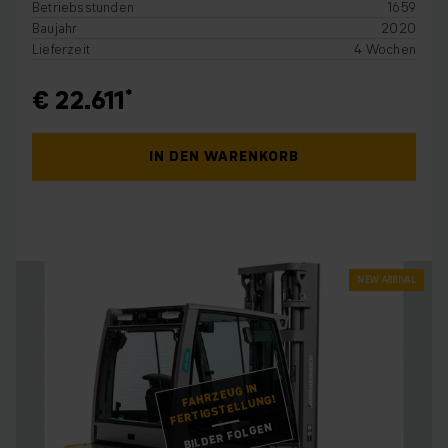
Betriebsstunden
1659
Baujahr
2020
Lieferzeit
4 Wochen
€ 22.611
IN DEN WARENKORB
NEW ARRIVAL
FAHRZEUG IN
FERTIGSTELLUNG!
BILDER FOLGEN