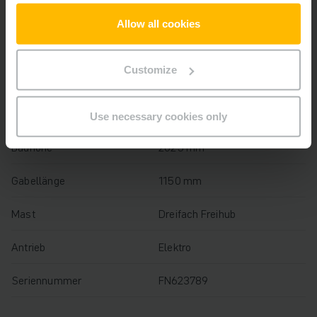
Baujahr
2020
Allow all cookies
Hubhöhe
4400 mm
Customize
Tragfähigkeit
2200 kg
Betriebsstunden
3184 h
Use necessary cookies only
Bauhöhe
2025 mm
Gabellänge
1150 mm
Mast
Dreifach Freihub
Antrieb
Elektro
Seriennummer
FN623789