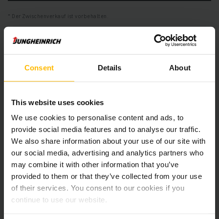
Der Zwischenverkauf ist vorbehalten.
Produktinformationen
Consent
Details
About
Der folgende Abschnitt bietet eine umfassende
Zusammenfassung der technischen Spezifikationen und
This website uses cookies
Ausstattungen des Fahrzeugs.
We use cookies to personalise content and ads, to
provide social media features and to analyse our traffic.
Technische Daten
We also share information about your use of our site with
our social media, advertising and analytics partners who
Batterie
Blei-Säure, 48 V / 500 Ah
may combine it with other information that you’ve
provided to them or that they’ve collected from your use
Ladegerät
Ja, 48 V / 100 A
of their services. You consent to our cookies if you
continue to use our website.
Batterie Aufarbeitungsjahr
2025