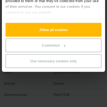
provided to them or that they’ve collected from your use
Baujahr
2020
of their services. You consent to our cookies if you
continue to use our website.
Hubhöhe
4250 mm
Tragfähigkeit
1600 kg
Allow all cookies
Betriebsstunden
2765 h
Customize
Bauhöhe
1975 mm
Gabellänge
1150 mm
Use necessary cookies only
Mast
Dreifach Freihub
Antrieb
Elektro
Seriennummer
FN627018