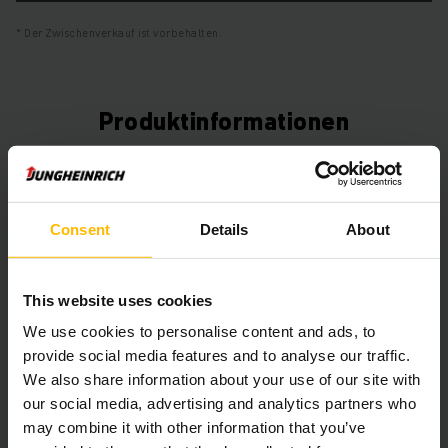
Der Zwischenverkauf ist vorbehalten.
Produktinformationen
Der folgende Abschnitt bietet eine umfassende
Zusammenfassung der technischen Spezifikationen und
Ausstattungen des Fahrzeugs.
Consent
Details
About
Technische Daten
This website uses cookies
Batterie
Blei-Säure, 48 V / 625 Ah
We use cookies to personalise content and ads, to
provide social media features and to analyse our traffic.
Ladegerät
Ja, 48 V / 100 A
We also share information about your use of our site with
our social media, advertising and analytics partners who
Batterie Aufarbeitungsjahr
2026
may combine it with other information that you’ve