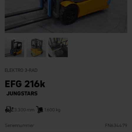
ELEKTRO 3-RAD
EFG 216k
3.300 mm
1.600 kg
Seriennummer
FN634479