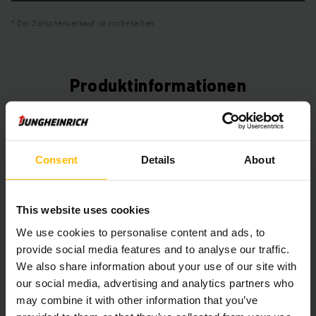
Der Zwischenverkauf ist vorbehalten.
Produktinformationen
Der folgende Abschnitt bietet eine umfassende
Zusammenfassung der technischen Spezifikationen und
Ausstattungen des Fahrzeugs.
Consent
Details
About
Technische Daten
This website uses cookies
Batterie
Blei-Säure, 48 V / 625 Ah
We use cookies to personalise content and ads, to
provide social media features and to analyse our traffic.
Ladegerät
Ja, 48 V / 100 A
We also share information about your use of our site with
our social media, advertising and analytics partners who
Batterie Baujahr
2020
may combine it with other information that you’ve