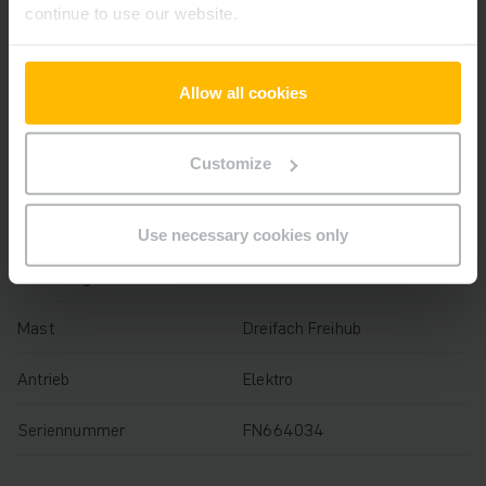
continue to use our website.
Baujahr
2022
Hubhöhe
4400 mm
Allow all cookies
Tragfähigkeit
1600 kg
Customize
Betriebsstunden
4840 h
Bauhöhe
2025 mm
Use necessary cookies only
Gabellänge
1150 mm
Mast
Dreifach Freihub
Antrieb
Elektro
Seriennummer
FN664034