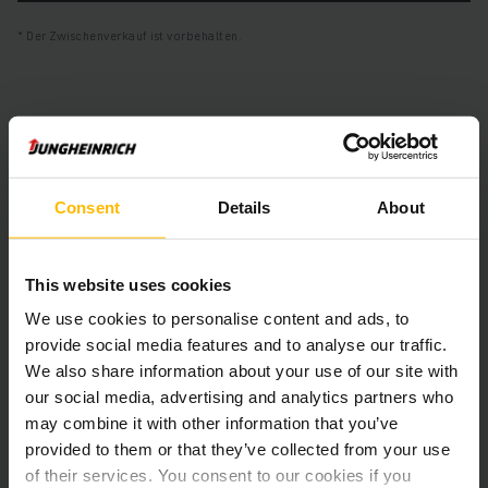
Der Zwischenverkauf ist vorbehalten.
Produktinformationen
Der folgende Abschnitt bietet eine umfassende
Consent
Details
About
Zusammenfassung der technischen Spezifikationen und
Ausstattungen des Fahrzeugs.
This website uses cookies
Technische Daten
We use cookies to personalise content and ads, to
provide social media features and to analyse our traffic.
Batterie
Blei-Säure, 48 V / 750 Ah
We also share information about your use of our site with
our social media, advertising and analytics partners who
Ladegerät
Ja, 48 V / 120 A
may combine it with other information that you’ve
provided to them or that they’ve collected from your use
Batterie Aufarbeitungsjahr
2025
of their services. You consent to our cookies if you