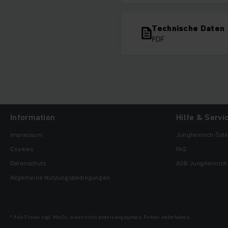
Technische Daten
PDF
Information
Hilfe & Servi
Impressum
Jungheinrich Öste
Cookies
FAQ
Datenschutz
AGB Jungheinrich 
Allgemeine Nutzungsbedingungen
* Alle Preise zzgl. MwSt., wenn nicht anders angegeben. Fehler vorbehalten.