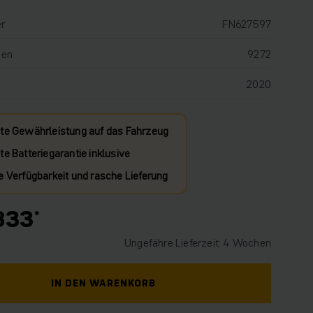
r
FN627597
den
9272
2020
te Gewährleistung auf das Fahrzeug
e Batteriegarantie inklusive
e Verfügbarkeit und rasche Lieferung
833
Ungefähre Lieferzeit: 4 Wochen
IN DEN WARENKORB