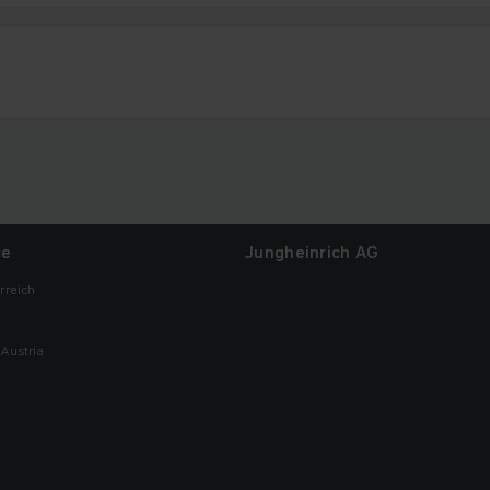
ce
Jungheinrich AG
rreich
Austria