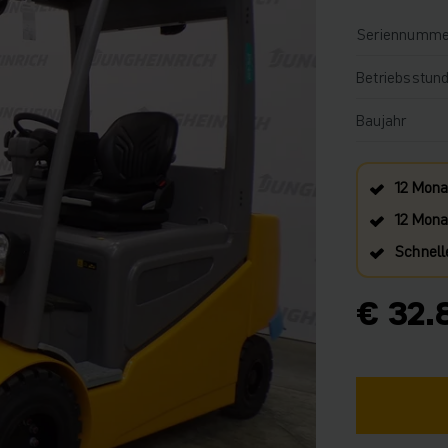
Seriennumme
Betriebsstun
Baujahr
12 Mona
12 Monat
Schnell
€ 32.