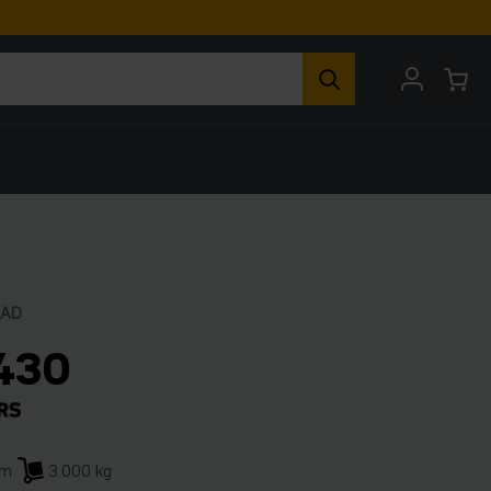
RAD
430
mm
3.000 kg