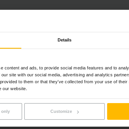
Blei-Säure, 80 V / 775 Ah
Ja, V / 120 A
Details
2025
2020
e content and ads, to provide social media features and to analy
 our site with our social media, advertising and analytics partn
5500 mm
 provided to them or that they’ve collected from your use of their
e our website.
3000 kg
9272 h
 only
Customize
2487 mm