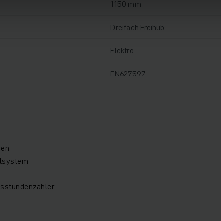
1150 mm
Dreifach Freihub
Elektro
FN627597
nen
llsystem
bsstundenzähler