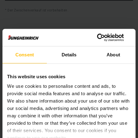
Der Zwischenverkauf ist vorbehalten.
Produktinformationen
Der folgende Abschnitt bietet eine umfassende
Consent
Details
About
Zusammenfassung der technischen Spezifikationen und
Ausstattungen des Fahrzeugs.
This website uses cookies
Technische Daten
We use cookies to personalise content and ads, to
provide social media features and to analyse our traffic.
Batterie
Blei-Säure, 80 V / 775 Ah
We also share information about your use of our site with
our social media, advertising and analytics partners who
Ladegerät
Ja, 80 V / 110 A
may combine it with other information that you’ve
provided to them or that they’ve collected from your use
Batterie Aufarbeitungsjahr
2025
of their services. You consent to our cookies if you
continue to use our website.