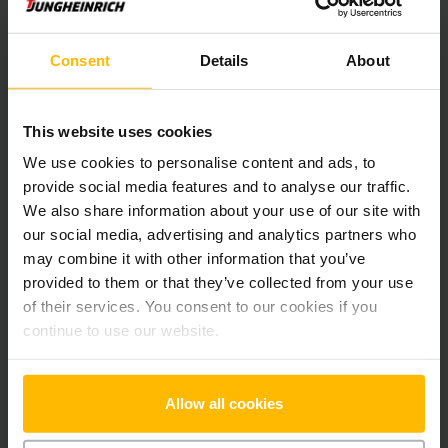
Der Zwischenverkauf ist vorbehalten.
Consent
Details
About
Produktinformationen
This website uses cookies
We use cookies to personalise content and ads, to
Der folgende Abschnitt bietet eine umfassende
provide social media features and to analyse our traffic.
Zusammenfassung der technischen Spezifikationen und
We also share information about your use of our site with
Ausstattungen des Fahrzeugs.
our social media, advertising and analytics partners who
may combine it with other information that you’ve
Technische Daten
provided to them or that they’ve collected from your use
of their services. You consent to our cookies if you
Batterie
Blei-Säure, 24 V / 250 Ah
continue to use our website.
Ladegerät
Ja, 24 V / A
Allow all cookies
Batterie Aufarbeitungsjahr
2025