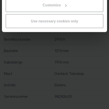
Baujahr
2020
Customize
Hubhöhe
2050 mm
Use necessary cookies only
Tragfähigkeit
2200 kg
Betriebsstunden
2910 h
Bauhöhe
1213 mm
Gabellänge
1190 mm
Mast
Dreifach Teleskop
Antrieb
Elektro
Seriennummer
98282633