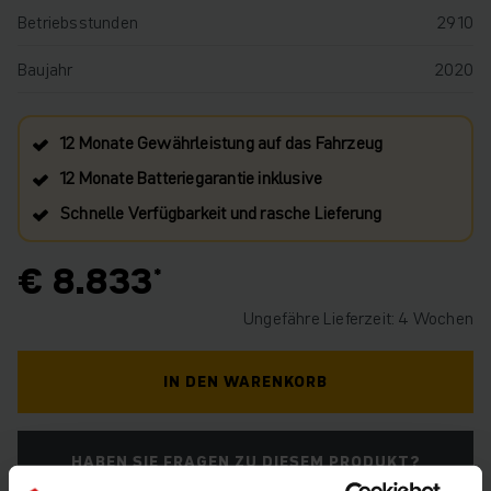
Betriebsstunden
2910
Baujahr
2020
12 Monate Gewährleistung auf das Fahrzeug
12 Monate Batteriegarantie inklusive
Schnelle Verfügbarkeit und rasche Lieferung
€ 8.833
Ungefähre Lieferzeit: 4 Wochen
IN DEN WARENKORB
HABEN SIE FRAGEN ZU DIESEM PRODUKT?