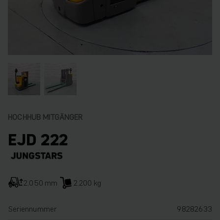
HOCHHUB MITGÄNGER
EJD 222
2.050 mm
2.200 kg
Seriennummer
98282633