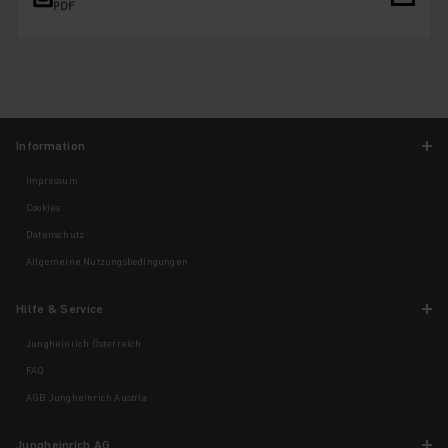
PDF
Information
Impressum
Cookies
Datenschutz
Allgemeine Nutzungsbedingungen
Hilfe & Service
Jungheinrich Österreich
FAQ
AGB Jungheinrich Austria
Jungheinrich AG