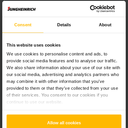
Der Zwischenverkauf ist vorbehalten.
Consent
Details
About
Produktinformationen
This website uses cookies
Der folgende Abschnitt bietet eine umfassende
We use cookies to personalise content and ads, to
Zusammenfassung der technischen Spezifikationen und
provide social media features and to analyse our traffic.
Ausstattungen des Fahrzeugs.
We also share information about your use of our site with
our social media, advertising and analytics partners who
Technische Daten
may combine it with other information that you’ve
provided to them or that they’ve collected from your use
Batterie
Blei-Säure, 24 V / 250 Ah
of their services. You consent to our cookies if you
continue to use our website.
Ladegerät
Ja, 24 V / A
Batterie Aufarbeitungsjahr
2025
Allow all cookies