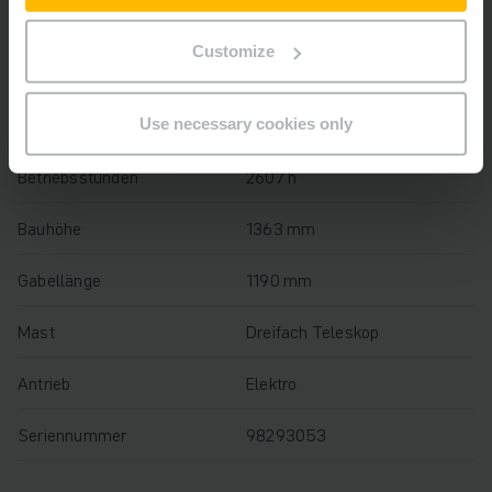
Baujahr
2021
Customize
Hubhöhe
2500 mm
Tragfähigkeit
2200 kg
Use necessary cookies only
Betriebsstunden
2607 h
Bauhöhe
1363 mm
Gabellänge
1190 mm
Mast
Dreifach Teleskop
Antrieb
Elektro
Seriennummer
98293053