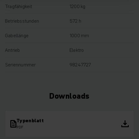
Tragfähigkeit
1200 kg
Betriebsstunden
572 h
Gabellänge
1000 mm
Antrieb
Elektro
Seriennummer
98247727
Downloads
Typenblatt
PDF