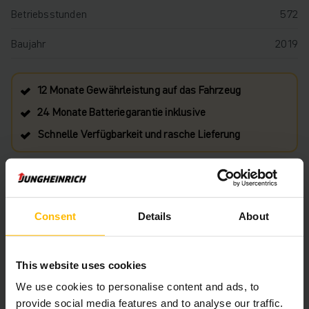
Betriebsstunden
572
Baujahr
2019
12 Monate Gewährleistung auf das Fahrzeug
24 Monate Batteriegarantie inklusive
Schnelle Verfügbarkeit und rasche Lieferung
€ 4.889
Ungefähre Lieferzeit: 4 Wochen
Consent
Details
About
IN DEN WARENKORB
This website uses cookies
We use cookies to personalise content and ads, to
HABEN SIE FRAGEN ZU DIESEM PRODUKT?
provide social media features and to analyse our traffic.