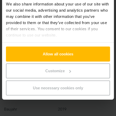
We also share information about your use of our site with
Der Zwischenverkauf ist vorbehalten.
our social media, advertising and analytics partners who
may combine it with other information that you’ve
provided to them or that they’ve collected from your use
of their services. You consent to our cookies if you
Produktinformationen
continue to use our website.
Der folgende Abschnitt bietet eine umfassende
Zusammenfassung der technischen Spezifikationen und
Allow all cookies
Ausstattungen des Fahrzeugs.
Customize
Technische Daten
Batterie
Lithium-Ionen, 24 V / 40 Ah
Use necessary cookies only
Batterie Baujahr
2024
Baujahr
2019