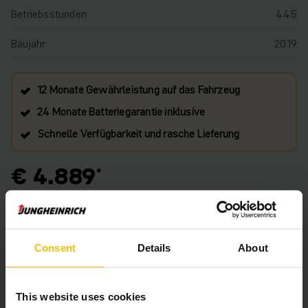
Betriebsstunden
445
Baujahr
2019
12 Monate Gewährleistung auf das Fahrzeug
24 Monate Batteriegarantie inklusive
Schnelle Verfügbarkeit und rasche Lieferung
€ 4.889
Ungefähre Lieferzeit: 4 Wochen
IN DEN WARENKORB
Consent
Details
About
HABEN SIE FRAGEN ZU DIESEM PRODUKT?
This website uses cookies