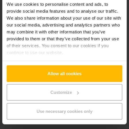
We use cookies to personalise content and ads, to
Der Zwischenverkauf ist vorbehalten.
provide social media features and to analyse our traffic.
We also share information about your use of our site with
our social media, advertising and analytics partners who
may combine it with other information that you’ve
Produktinformationen
provided to them or that they’ve collected from your use
of their services. You consent to our cookies if you
Der folgende Abschnitt bietet eine umfassende
continue to use our website.
Zusammenfassung der technischen Spezifikationen und
Ausstattungen des Fahrzeugs.
Allow all cookies
Technische Daten
Customize
Batterie
Lithium-Ionen, 24 V / 40 Ah
Batterie Baujahr
2023
Use necessary cookies only
Baujahr
2019