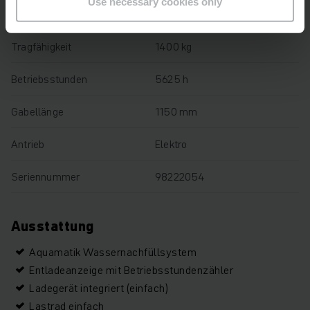
Use necessary cookies only
Baujahr
2018
Tragfähigkeit
1400 kg
Betriebsstunden
5625 h
Gabellänge
1150 mm
Antrieb
Elektro
Seriennummer
98222054
Ausstattung
Aquamatik Wassernachfüllsystem
Entladeanzeige mit Betriebsstundenzähler
Ladegerät integriert (einfach)
Lastrad einfach