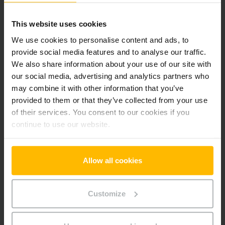
Der Zwischenverkauf ist vorbehalten.
This website uses cookies
We use cookies to personalise content and ads, to
provide social media features and to analyse our traffic.
Produktinformationen
We also share information about your use of our site with
our social media, advertising and analytics partners who
Der folgende Abschnitt bietet eine umfassende
may combine it with other information that you’ve
Zusammenfassung der technischen Spezifikationen und
provided to them or that they’ve collected from your use
Ausstattungen des Fahrzeugs.
of their services. You consent to our cookies if you
continue to use our website.
Technische Daten
Allow all cookies
Batterie
Blei-Säure, 24 V / 150 Ah
Ladegerät
Ja, 24 V / 35 A
Customize
Batterie Baujahr
2024