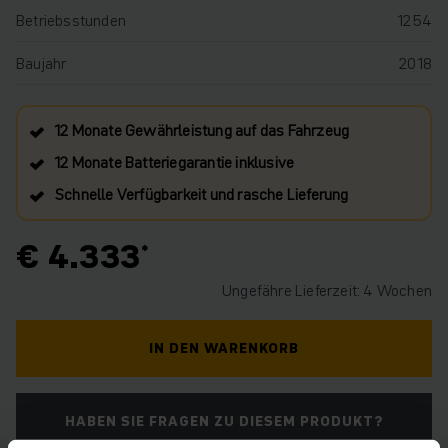
Betriebsstunden
1254
Baujahr
2018
12 Monate Gewährleistung auf das Fahrzeug
12 Monate Batteriegarantie inklusive
Schnelle Verfügbarkeit und rasche Lieferung
€ 4.333
Ungefähre Lieferzeit: 4 Wochen
IN DEN WARENKORB
HABEN SIE FRAGEN ZU DIESEM PRODUKT?