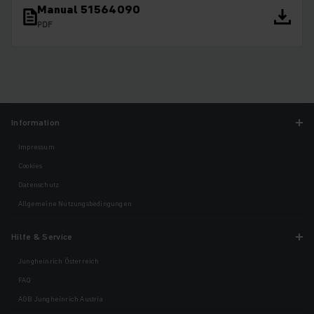
Manual 51564090
PDF
Information
Impressum
Cookies
Datenschutz
Allgemeine Nutzungsbedingungen
Hilfe & Service
Jungheinrich Österreich
FAQ
AGB Jungheinrich Austria