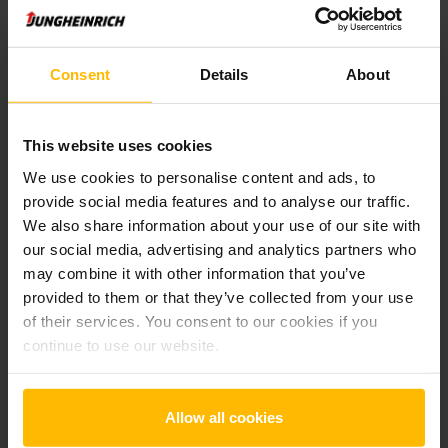
Der Zwischenverkauf ist vorbehalten.
Consent
Details
About
Produktinformationen
This website uses cookies
Der folgende Abschnitt bietet eine umfassende
We use cookies to personalise content and ads, to
Zusammenfassung der technischen Spezifikationen und
provide social media features and to analyse our traffic.
Ausstattungen des Fahrzeugs.
We also share information about your use of our site with
our social media, advertising and analytics partners who
may combine it with other information that you’ve
Technische Daten
provided to them or that they’ve collected from your use
of their services. You consent to our cookies if you
Batterie
Blei-Säure, 24 V / 150 Ah
continue to use our website.
Ladegerät
Ja, 24 V / 15 A
Allow all cookies
Batterie Baujahr
2024