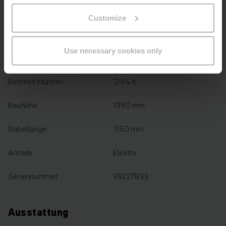
Baujahr
2018
Customize
Hubhöhe
210 mm
Use necessary cookies only
Tragfähigkeit
1400 kg
Betriebsstunden
1254 h
Bauhöhe
1390 mm
Gabellänge
1150 mm
Antrieb
Elektro
Seriennummer
98227833
Ausstattung