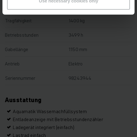
Use necessary cookies only
Baujahr
2019
Tragfähigkeit
1400 kg
Betriebsstunden
3499 h
Gabellänge
1150 mm
Antrieb
Elektro
Seriennummer
98243944
Ausstattung
Aquamatik Wassernachfüllsystem
Entladeanzeige mit Betriebsstundenzähler
Ladegerät integriert (einfach)
Lastrad einfach