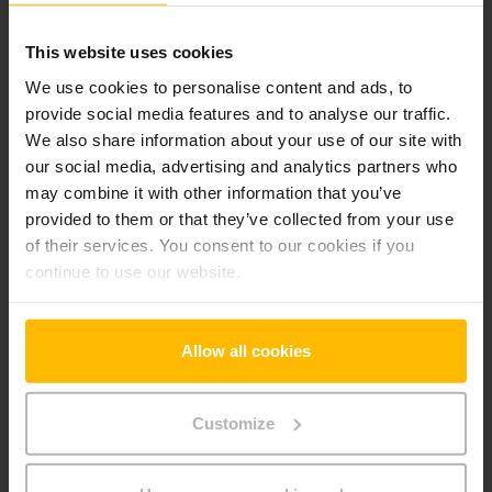
Der Zwischenverkauf ist vorbehalten.
This website uses cookies
We use cookies to personalise content and ads, to
provide social media features and to analyse our traffic.
Produktinformationen
We also share information about your use of our site with
our social media, advertising and analytics partners who
Der folgende Abschnitt bietet eine umfassende
may combine it with other information that you’ve
Zusammenfassung der technischen Spezifikationen und
provided to them or that they’ve collected from your use
Ausstattungen des Fahrzeugs.
of their services. You consent to our cookies if you
continue to use our website.
Technische Daten
Allow all cookies
Batterie
Blei-Säure, 24 V / 150 Ah
Ladegerät
Ja, 24 V / 30 A
Customize
Batterie Baujahr
2024