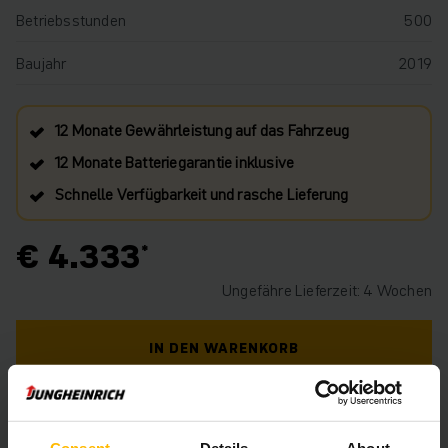
Betriebsstunden
500
Baujahr
2019
12 Monate Gewährleistung auf das Fahrzeug
12 Monate Batteriegarantie inklusive
Schnelle Verfügbarkeit und rasche Lieferung
€ 4.333
Ungefähre Lieferzeit: 4 Wochen
IN DEN WARENKORB
HABEN SIE FRAGEN ZU DIESEM PRODUKT?
Consent
Details
About