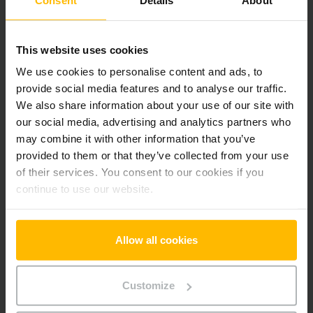
Der Zwischenverkauf ist vorbehalten.
This website uses cookies
We use cookies to personalise content and ads, to
Produktinformationen
provide social media features and to analyse our traffic.
We also share information about your use of our site with
Der folgende Abschnitt bietet eine umfassende
our social media, advertising and analytics partners who
Zusammenfassung der technischen Spezifikationen und
may combine it with other information that you’ve
Ausstattungen des Fahrzeugs.
provided to them or that they’ve collected from your use
of their services. You consent to our cookies if you
continue to use our website.
Technische Daten
Batterie
Blei-Säure, 24 V / 150 Ah
Allow all cookies
Ladegerät
Ja, 24 V / 35 A
Customize
Batterie Baujahr
2025