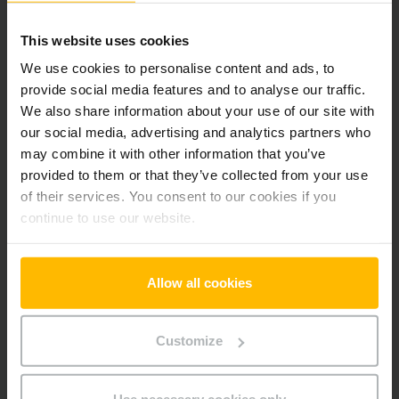
Der Zwischenverkauf ist vorbehalten.
This website uses cookies
We use cookies to personalise content and ads, to
provide social media features and to analyse our traffic.
Produktinformationen
We also share information about your use of our site with
our social media, advertising and analytics partners who
Der folgende Abschnitt bietet eine umfassende
may combine it with other information that you’ve
Zusammenfassung der technischen Spezifikationen und
provided to them or that they’ve collected from your use
Ausstattungen des Fahrzeugs.
of their services. You consent to our cookies if you
continue to use our website.
Technische Daten
Allow all cookies
Batterie
Blei-Säure, 24 V / 150 Ah
Ladegerät
Ja, 24 V / 25 A
Customize
Batterie Baujahr
2025
Use necessary cookies only