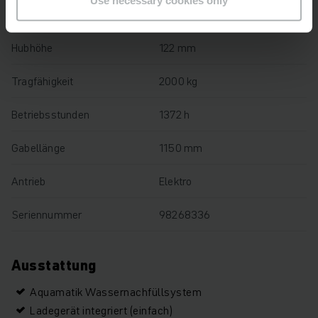
Baujahr
2020
Hubhöhe
122 mm
Tragfähigkeit
2000 kg
Betriebsstunden
1372 h
Gabellänge
1150 mm
Antrieb
Elektro
Seriennummer
98268336
Ausstattung
Aquamatik Wassernachfüllsystem
Ladegerät integriert (einfach)