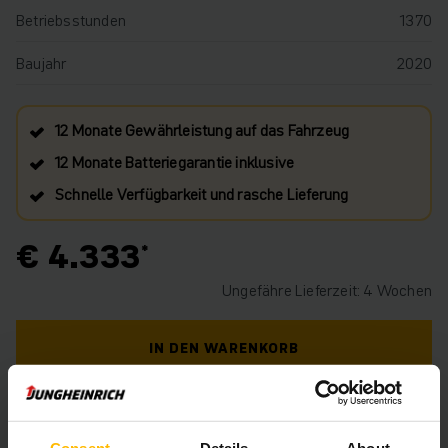
Betriebsstunden
1370
Baujahr
2020
12 Monate Gewährleistung auf das Fahrzeug
12 Monate Batteriegarantie inklusive
Schnelle Verfügbarkeit und rasche Lieferung
€ 4.333
Ungefähre Lieferzeit: 4 Wochen
IN DEN WARENKORB
HABEN SIE FRAGEN ZU DIESEM PRODUKT?
Consent
Details
About