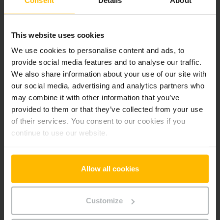
Der Zwischenverkauf ist vorbehalten.
This website uses cookies
We use cookies to personalise content and ads, to
Produktinformationen
provide social media features and to analyse our traffic.
We also share information about your use of our site with
Der folgende Abschnitt bietet eine umfassende
our social media, advertising and analytics partners who
Zusammenfassung der technischen Spezifikationen und
may combine it with other information that you’ve
Ausstattungen des Fahrzeugs.
provided to them or that they’ve collected from your use
of their services. You consent to our cookies if you
continue to use our website.
Technische Daten
Batterie
Blei-Säure, 24 V / 150 Ah
Allow all cookies
Ladegerät
Ja, 24 V / 15 A
Customize
Batterie Baujahr
2025