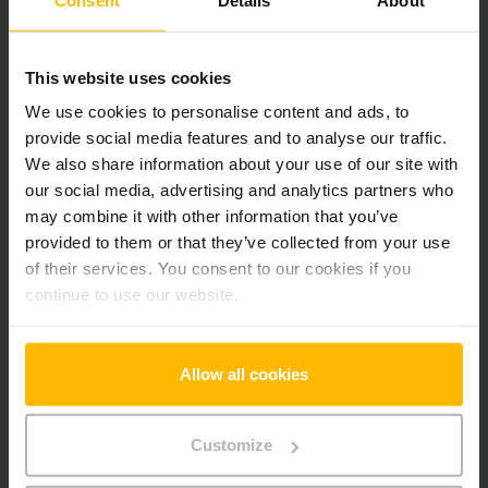
Der Zwischenverkauf ist vorbehalten.
This website uses cookies
We use cookies to personalise content and ads, to
Produktinformationen
provide social media features and to analyse our traffic.
We also share information about your use of our site with
Der folgende Abschnitt bietet eine umfassende
our social media, advertising and analytics partners who
Zusammenfassung der technischen Spezifikationen und
may combine it with other information that you’ve
Ausstattungen des Fahrzeugs.
provided to them or that they’ve collected from your use
of their services. You consent to our cookies if you
continue to use our website.
Technische Daten
Batterie
Blei-Säure, 24 V / 150 Ah
Allow all cookies
Ladegerät
Ja, 24 V / 30 A
Customize
Batterie Baujahr
2024