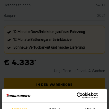
Betriebsstunden
6483
Baujahr
2021
12 Monate Gewährleistung auf das Fahrzeug
12 Monate Batteriegarantie inklusive
Schnelle Verfügbarkeit und rasche Lieferung
€ 4.333
Ungefähre Lieferzeit: 4 Wochen
IN DEN WARENKORB
HABEN SIE FRAGEN ZU DIESEM PRODUKT?
Consent
Details
About