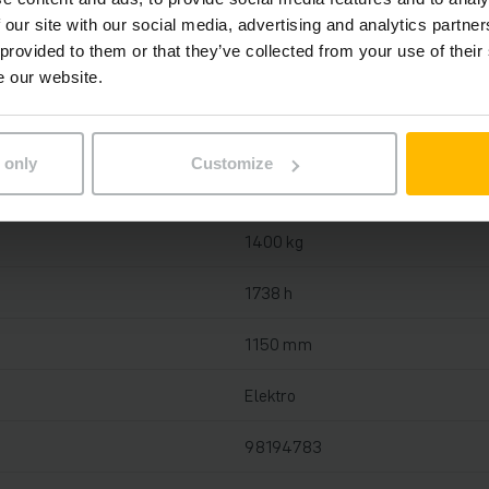
 our site with our social media, advertising and analytics partn
 provided to them or that they’ve collected from your use of their
e our website.
Lithium-Ionen, 25 V / 40 Ah
Ja, 24 V / 35 A
 only
Customize
2018
1400 kg
1738 h
1150 mm
Elektro
98194783