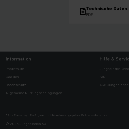
Technische Daten
PDF
Information
Hilfe & Servi
Impressum
Jungheinrich Öste
Cookies
FAQ
Datenschutz
AGB Jungheinrich 
Allgemeine Nutzungsbedingungen
* Alle Preise zzgl. MwSt., wenn nicht anders angegeben. Fehler vorbehalten.
© 2026 Jungheinrich AG