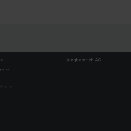
ce
Jungheinrich AG
rreich
Austria