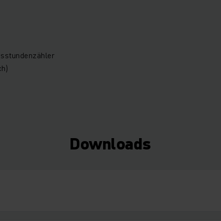
bsstundenzähler
ch)
Downloads