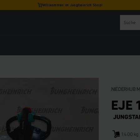
Willkommen im Jungheinrich Shop!
NIEDERHUB 
EJE 
1.400 kg