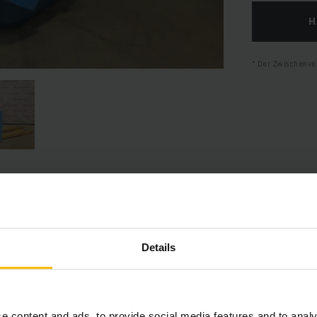
H
Der Zwischenver
Produktinformationen
Details
hnitt bietet eine umfassende Zusammenfassung der technischen S
Ausstattungen des Fahrzeugs.
e content and ads, to provide social media features and to analy