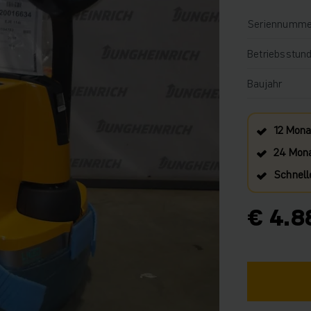
Seriennumme
Betriebsstun
Baujahr
12 Mona
24 Mona
Schnell
€ 4.8