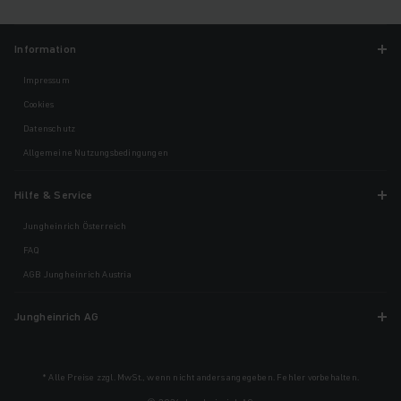
Information
Impressum
Cookies
Datenschutz
Allgemeine Nutzungsbedingungen
Hilfe & Service
Jungheinrich Österreich
FAQ
AGB Jungheinrich Austria
Jungheinrich AG
* Alle Preise zzgl. MwSt., wenn nicht anders angegeben. Fehler vorbehalten.