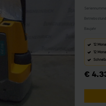
Seriennumme
Betriebsstun
Baujahr
12 Mona
12 Monat
Schnell
€ 4.3