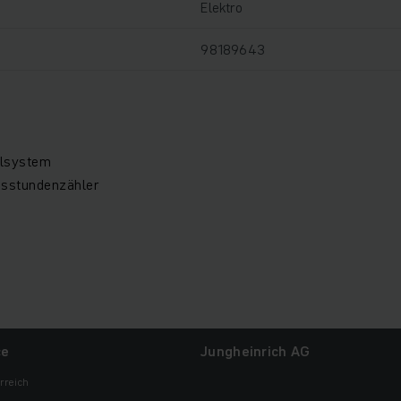
Elektro
98189643
llsystem
bsstundenzähler
ce
Jungheinrich AG
rreich