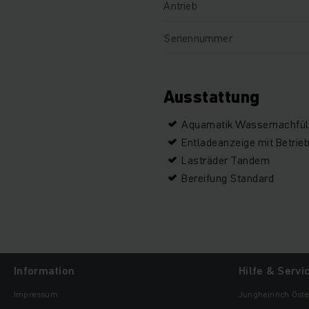
Antrieb
Seriennummer
Ausstattung
Aquamatik Wassernachfü
Entladeanzeige mit Betrie
Lasträder Tandem
Bereifung Standard
Information
Hilfe & Servi
Impressum
Jungheinrich Öste