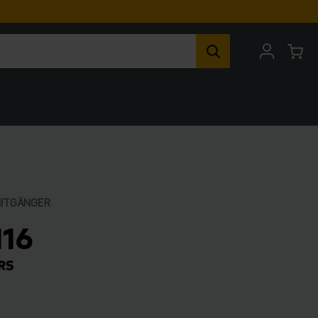
MITGÄNGER
116