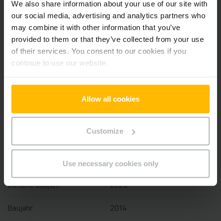
We also share information about your use of our site with
our social media, advertising and analytics partners who
Der Zwischenverkauf ist vorbehalten.
may combine it with other information that you’ve
provided to them or that they’ve collected from your use
of their services. You consent to our cookies if you
Produktinformationen
continue to use our website.
Der folgende Abschnitt bietet eine umfassende
Zusammenfassung der technischen Spezifikationen und
Allow all cookies
Ausstattungen des Fahrzeugs.
Customize
Technische Daten
Batterie
Blei-Säure, 24 V / 250 Ah
Use necessary cookies only
Batterie Baujahr
2023
Baujahr
2014