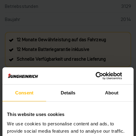
Betriebsstunden
3129
Baujahr
2014
12 Monate Gewährleistung auf das Fahrzeug
12 Monate Batteriegarantie inklusive
Schnelle Verfügbarkeit und rasche Lieferung
€ 4.444
Ungefähre Lieferzeit: 4 Wochen
Consent
Details
About
IN DEN WARENKORB
This website uses cookies
We use cookies to personalise content and ads, to
HABEN SIE FRAGEN ZU DIESEM PRODUKT?
provide social media features and to analyse our traffic.