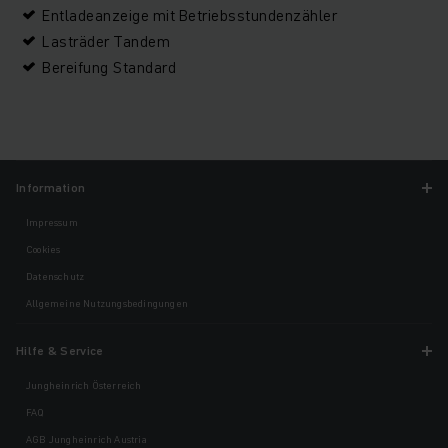
Entladeanzeige mit Betriebsstundenzähler
Lasträder Tandem
Bereifung Standard
Information
Impressum
Cookies
Datenschutz
Allgemeine Nutzungsbedingungen
Hilfe & Service
Jungheinrich Österreich
FAQ
AGB Jungheinrich Austria