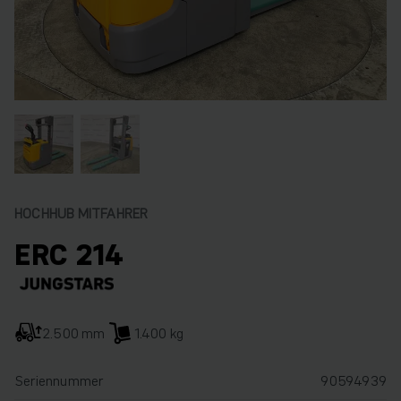
HOCHHUB MITFAHRER
ERC 214
2.500 mm
1.400 kg
Seriennummer
90594939