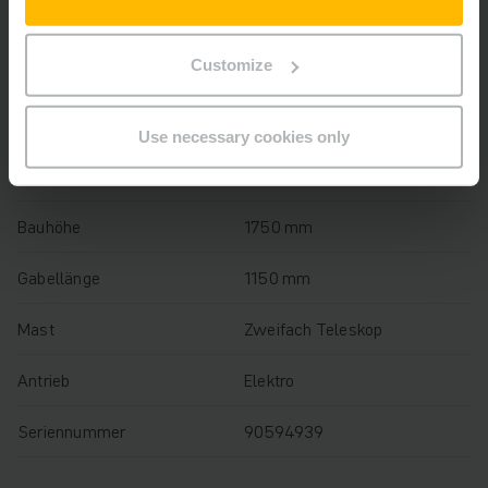
Baujahr
2019
Customize
Hubhöhe
2500 mm
Tragfähigkeit
1400 kg
Use necessary cookies only
Betriebsstunden
2009 h
Bauhöhe
1750 mm
Gabellänge
1150 mm
Mast
Zweifach Teleskop
Antrieb
Elektro
Seriennummer
90594939