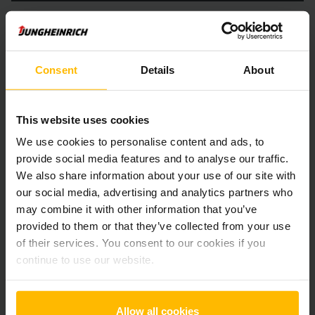
Der Zwischenverkauf ist vorbehalten.
Consent
Details
About
Produktinformationen
Der folgende Abschnitt bietet eine umfassende
This website uses cookies
Zusammenfassung der technischen Spezifikationen und
We use cookies to personalise content and ads, to
Ausstattungen des Fahrzeugs.
provide social media features and to analyse our traffic.
We also share information about your use of our site with
our social media, advertising and analytics partners who
Technische Daten
may combine it with other information that you’ve
provided to them or that they’ve collected from your use
Batterie
Blei-Säure, 24 V / 375 Ah
of their services. You consent to our cookies if you
continue to use our website.
Ladegerät
Ja, 24 V / 50 A
Batterie Aufarbeitungsjahr
2025
Allow all cookies