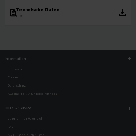
Technische Daten
PDF
Information
Impressum
Cookies
Datenschutz
Allgemeine Nutzungsbedingungen
Hilfe & Service
Jungheinrich Österreich
FAQ
AGB Jungheinrich Austria