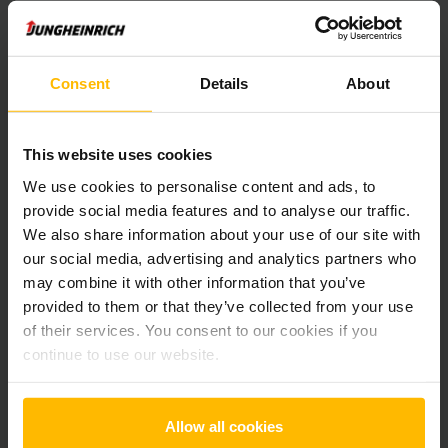
Der Zwischenverkauf ist vorbehalten.
Consent
Details
About
Produktinformationen
This website uses cookies
Der folgende Abschnitt bietet eine umfassende
Zusammenfassung der technischen Spezifikationen und
We use cookies to personalise content and ads, to
Ausstattungen des Fahrzeugs.
provide social media features and to analyse our traffic.
We also share information about your use of our site with
our social media, advertising and analytics partners who
Technische Daten
may combine it with other information that you’ve
provided to them or that they’ve collected from your use
Batterie
Blei-Säure, 24 V / 375 Ah
of their services. You consent to our cookies if you
continue to use our website.
Batterie Baujahr
2025
Baujahr
2018
Allow all cookies