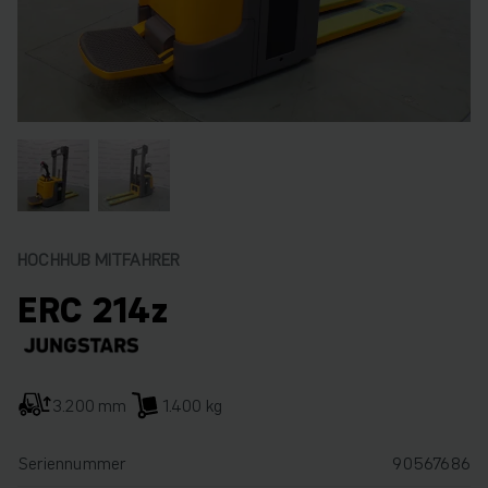
HOCHHUB MITFAHRER
ERC 214z
3.200 mm
1.400 kg
Seriennummer
90567686